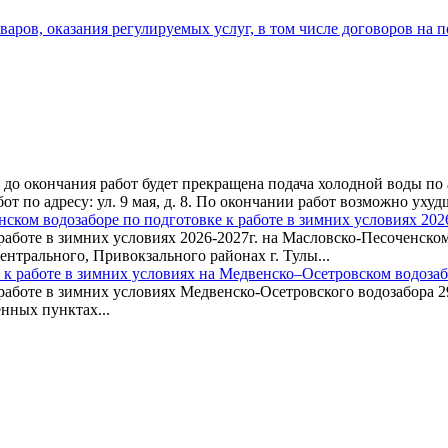
аров, оказания регулируемых услуг, в том числе договоров на 
до окончания работ будет прекращена подача холодной воды по адр
бот по адресу: ул. 9 мая, д. 8. По окончании работ возможно ух
ком водозаборе по подготовке к работе в зимних условиях 2026
работе в зимних условиях 2026-2027г. на Масловско-Песоченском 
нтрального, Привокзального районах г. Тулы...
 к работе в зимних условиях на Медвенско–Осетровском водоза
аботе в зимних условиях Медвенско-Осетровского водозабора 29.0
енных пунктах...