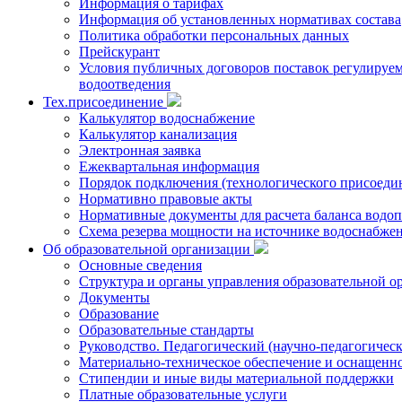
Информация о тарифах
Информация об установленных нормативах состава
Политика обработки персональных данных
Прейскурант
Условия публичных договоров поставок регулируемы
водоотведения
Тех.присоединение
Калькулятор водоснабжение
Калькулятор канализация
Электронная заявка
Ежеквартальная информация
Порядок подключения (технологического присоедин
Нормативно правовые акты
Нормативные документы для расчета баланса водоп
Схема резерва мощности на источнике водоснабже
Об образовательной организации
Основные сведения
Структура и органы управления образовательной о
Документы
Образование
Образовательные стандарты
Руководство. Педагогический (научно-педагогическ
Материально-техническое обеспечение и оснащенно
Стипендии и иные виды материальной поддержки
Платные образовательные услуги