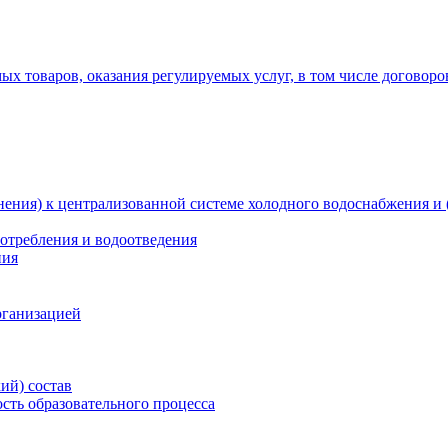
х товаров, оказания регулируемых услуг, в том числе договоро
ения) к централизованной системе холодного водоснабжения и 
отребления и водоотведения
ния
рганизацией
ий) состав
сть образовательного процесса