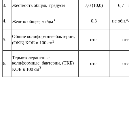
3.
Жёсткость общая, градусы
7,0 (10,0)
6,7 – 
3
4.
0,3
не обн.*­
Железо общее, мг/дм
Общие колиформные бактерии,
5.
отс.
отс
3
(ОКБ) КОЕ в 100 см
Термотолерантные
колиформные бактерии, (ТКБ)
6.
отс.
отс
3
КОЕ в 100 см