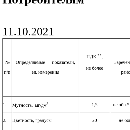
11.10.2021
**
ПДК
,
№
Определяемые показатели,
Зарече
не более
п/п
ед. измерения
рай
3
1.
1,5
не обн.*
Мутность, мг/дм
2.
Цветность, градусы
20
не об