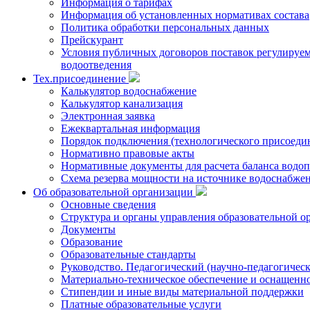
Информация о тарифах
Информация об установленных нормативах состава
Политика обработки персональных данных
Прейскурант
Условия публичных договоров поставок регулируемы
водоотведения
Тех.присоединение
Калькулятор водоснабжение
Калькулятор канализация
Электронная заявка
Ежеквартальная информация
Порядок подключения (технологического присоедин
Нормативно правовые акты
Нормативные документы для расчета баланса водоп
Схема резерва мощности на источнике водоснабже
Об образовательной организации
Основные сведения
Структура и органы управления образовательной о
Документы
Образование
Образовательные стандарты
Руководство. Педагогический (научно-педагогическ
Материально-техническое обеспечение и оснащенно
Стипендии и иные виды материальной поддержки
Платные образовательные услуги