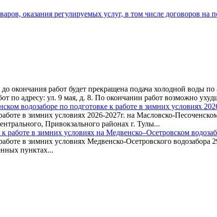
аров, оказания регулируемых услуг, в том числе договоров на 
до окончания работ будет прекращена подача холодной воды по адр
бот по адресу: ул. 9 мая, д. 8. По окончании работ возможно ух
ком водозаборе по подготовке к работе в зимних условиях 2026
работе в зимних условиях 2026-2027г. на Масловско-Песоченском 
нтрального, Привокзального районах г. Тулы...
 к работе в зимних условиях на Медвенско–Осетровском водоза
аботе в зимних условиях Медвенско-Осетровского водозабора 29.0
енных пунктах...