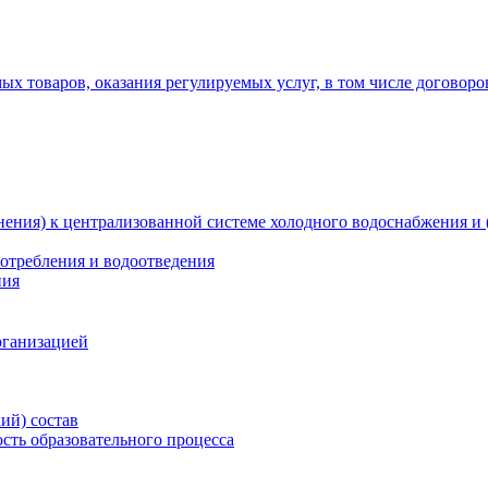
х товаров, оказания регулируемых услуг, в том числе договоро
ения) к централизованной системе холодного водоснабжения и 
отребления и водоотведения
ния
рганизацией
ий) состав
сть образовательного процесса