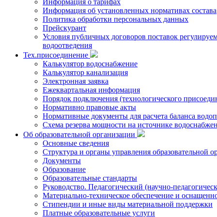
Информация о тарифах
Информация об установленных нормативах состава
Политика обработки персональных данных
Прейскурант
Условия публичных договоров поставок регулируемы
водоотведения
Тех.присоединение
Калькулятор водоснабжение
Калькулятор канализация
Электронная заявка
Ежеквартальная информация
Порядок подключения (технологического присоедин
Нормативно правовые акты
Нормативные документы для расчета баланса водоп
Схема резерва мощности на источнике водоснабже
Об образовательной организации
Основные сведения
Структура и органы управления образовательной о
Документы
Образование
Образовательные стандарты
Руководство. Педагогический (научно-педагогическ
Материально-техническое обеспечение и оснащенно
Стипендии и иные виды материальной поддержки
Платные образовательные услуги