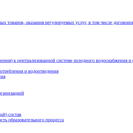
х товаров, оказания регулируемых услуг, в том числе договоро
ения) к централизованной системе холодного водоснабжения и 
отребления и водоотведения
ния
рганизацией
ий) состав
сть образовательного процесса