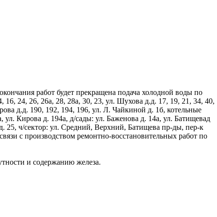
о окончания работ будет прекращена подача холодной воды по
 16, 24, 26, 26а, 28, 28а, 30, 23, ул. Шухова д.д. 17, 19, 21, 34, 40,
Кирова д.д. 190, 192, 194, 196, ул. Л. Чайкиной д. 1б, котельные
а, ул. Кирова д. 194а, д/сады: ул. Баженова д. 14а, ул. Батищевад
 д. 25, ч/сектор: ул. Средний, Верхний, Батищева пр-ды, пер-к
 связи с производством ремонтно-восстановительных работ по
утности и содержанию железа.