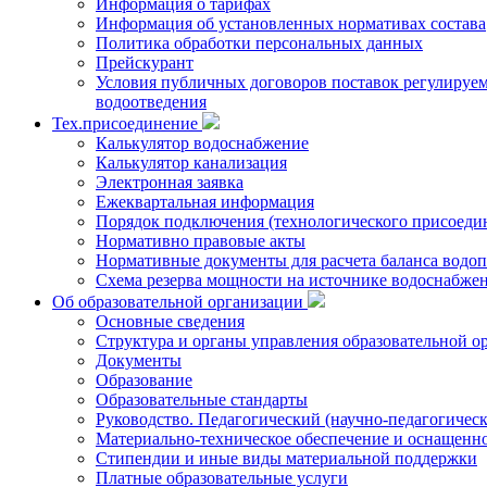
Информация о тарифах
Информация об установленных нормативах состава
Политика обработки персональных данных
Прейскурант
Условия публичных договоров поставок регулируемы
водоотведения
Тех.присоединение
Калькулятор водоснабжение
Калькулятор канализация
Электронная заявка
Ежеквартальная информация
Порядок подключения (технологического присоедин
Нормативно правовые акты
Нормативные документы для расчета баланса водоп
Схема резерва мощности на источнике водоснабже
Об образовательной организации
Основные сведения
Структура и органы управления образовательной о
Документы
Образование
Образовательные стандарты
Руководство. Педагогический (научно-педагогическ
Материально-техническое обеспечение и оснащенно
Стипендии и иные виды материальной поддержки
Платные образовательные услуги