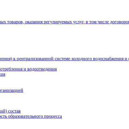
х товаров, оказания регулируемых услуг, в том числе договоро
ения) к централизованной системе холодного водоснабжения и 
отребления и водоотведения
ния
рганизацией
ий) состав
сть образовательного процесса