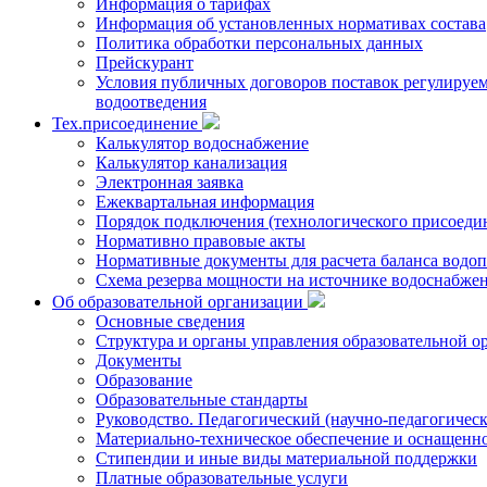
Информация о тарифах
Информация об установленных нормативах состава
Политика обработки персональных данных
Прейскурант
Условия публичных договоров поставок регулируемы
водоотведения
Тех.присоединение
Калькулятор водоснабжение
Калькулятор канализация
Электронная заявка
Ежеквартальная информация
Порядок подключения (технологического присоедин
Нормативно правовые акты
Нормативные документы для расчета баланса водоп
Схема резерва мощности на источнике водоснабже
Об образовательной организации
Основные сведения
Структура и органы управления образовательной о
Документы
Образование
Образовательные стандарты
Руководство. Педагогический (научно-педагогическ
Материально-техническое обеспечение и оснащенно
Стипендии и иные виды материальной поддержки
Платные образовательные услуги