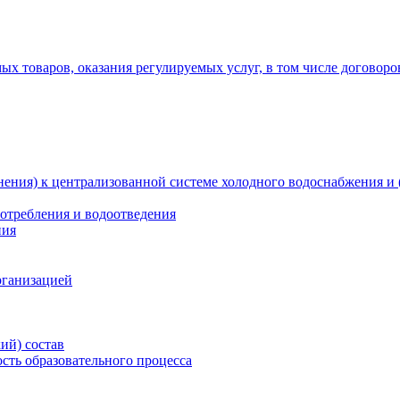
х товаров, оказания регулируемых услуг, в том числе договоро
ения) к централизованной системе холодного водоснабжения и 
отребления и водоотведения
ния
рганизацией
ий) состав
сть образовательного процесса