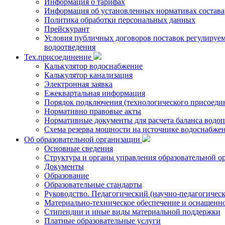
Информация о тарифах
Информация об установленных нормативах состава
Политика обработки персональных данных
Прейскурант
Условия публичных договоров поставок регулируемы
водоотведения
Тех.присоединение
Калькулятор водоснабжение
Калькулятор канализация
Электронная заявка
Ежеквартальная информация
Порядок подключения (технологического присоедин
Нормативно правовые акты
Нормативные документы для расчета баланса водоп
Схема резерва мощности на источнике водоснабже
Об образовательной организации
Основные сведения
Структура и органы управления образовательной о
Документы
Образование
Образовательные стандарты
Руководство. Педагогический (научно-педагогическ
Материально-техническое обеспечение и оснащенно
Стипендии и иные виды материальной поддержки
Платные образовательные услуги