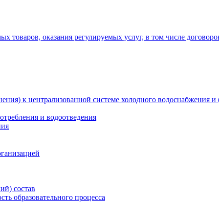
х товаров, оказания регулируемых услуг, в том числе договоро
ения) к централизованной системе холодного водоснабжения и 
отребления и водоотведения
ния
рганизацией
ий) состав
сть образовательного процесса